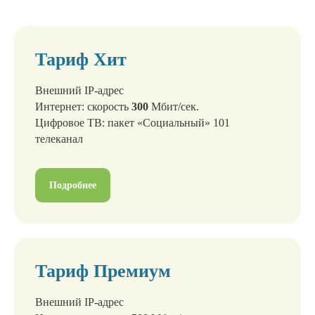
Тариф Хит
Внешний IP-адрес
Интернет: скорость
300
Мбит/сек.
Цифровое ТВ: пакет «Социальный» 101
телеканал
Подробнее
КОНТАКТЫ
195253, Санкт-Петербург, пр.
Тариф Премиум
Ветеранов, д. 93, корпус 2.
Пн-Пт. с 10:00 до 19:00
Внешний IP-адрес