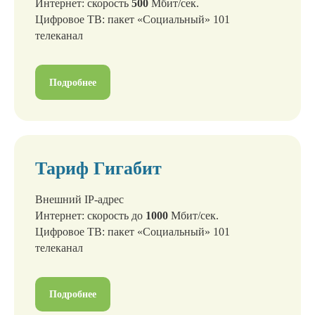
Интернет: скорость
500
Мбит/сек.
8 (812) 648-38-38
Цифровое ТВ: пакет «Социальный» 101
support@arbital.ru
телеканал
Подробнее
КОМПАНИЯ
О компании
Тарифы
Тариф Гигабит
ТВ и Кино
Оборудование
Внешний IP-адрес
Оплата
Интернет: скорость до
1000
Мбит/сек.
Личный кабинет
Цифровое ТВ: пакет «Социальный» 101
телеканал
ПРОЧЕЕ
Реквизиты ООО «ПИН»
Подробнее
Лицензии