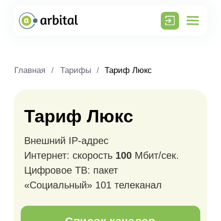
Главная
/
Тарифы
/
Тариф Люкс
Тариф Люкс
Внешний IP-адрес
Интернет: скорость
100
Мбит/сек.
Цифровое ТВ: пакет
«Социальный» 101 телеканал
Список каналов
Период
Стоимость
Скидка при
Стоимость
оплаты
за период
оплате за
в месяц
период